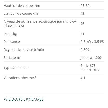
Hauteur de coupe mm
25-80
Largeur de coupe cm
43
Niveau de puissance acoustique garanti LwA
96
(dB[A]) dB(A)
Poids kg
31
Puissance
2,6 kW / 3,5 PS
Régime de service tr/min
2.800
Surface m²
jusqu’à 1.200
Serie 675
Type de moteur
InStart OHV
Vibrations ahw m/s²
4,1
PRODUITS SIMILAIRES