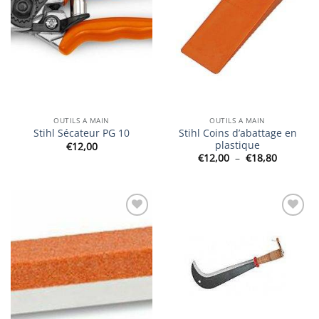
OUTILS A MAIN
OUTILS A MAIN
Stihl Coins d’abattage en
Stihl Sécateur PG 10
plastique
€
12,00
Plage
€
12,00
–
€
18,80
de
prix :
€12,00
à
€18,80
Ajouter
Ajouter
à la
à la
wishlist
wishlist