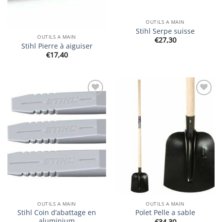
OUTILS A MAIN
Stihl Serpe suisse
OUTILS A MAIN
€
27,30
Stihl Pierre à aiguiser
€
17,40
Ajouter
Ajouter
à la
à la
wishlist
wishlist
OUTILS A MAIN
OUTILS A MAIN
Stihl Coin d’abattage en
Polet Pelle a sable
aluminium
€
34,30