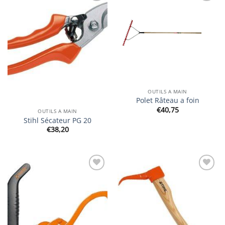
Ajouter
Ajouter
à la
à la
wishlist
wishlist
OUTILS A MAIN
Polet Râteau a foin
€
40,75
OUTILS A MAIN
Stihl Sécateur PG 20
€
38,20
Ajouter
Ajouter
à la
à la
wishlist
wishlist