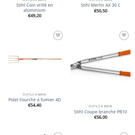
Stihl Coin vrillé en
Stihl Merlin AX 30 C
aluminium
€
50,50
€
49,20
Ajouter
Ajouter
à la
à la
wishlist
wishlist
OUTILS A MAIN
Polet Fourche a fumier 4D
€
54,40
OUTILS A MAIN
Stihl Coupe-branche PB10
€
56,00