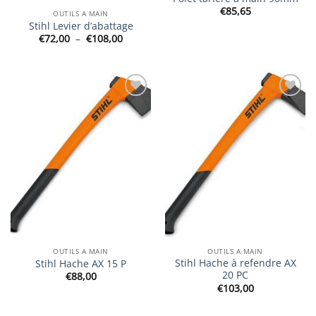
€
85,65
OUTILS A MAIN
Stihl Levier d’abattage
Plage
€
72,00
–
€
108,00
de
prix :
€72,00
à
€108,00
Ajouter
Ajouter
à la
à la
wishlist
wishlist
OUTILS A MAIN
OUTILS A MAIN
Stihl Hache à refendre AX
Stihl Hache AX 15 P
20 PC
€
88,00
€
103,00