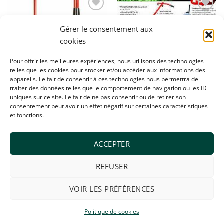
Ajouter
Ajouter
à la
à la
Gérer le consentement aux
wishlist
wishlist
cookies
Pour offrir les meilleures expériences, nous utilisons des technologies
telles que les cookies pour stocker et/ou accéder aux informations des
OUTILS A MAIN
appareils. Le fait de consentir à ces technologies nous permettra de
Polet Grattoir a roue
traiter des données telles que le comportement de navigation ou les ID
€
321,70
uniques sur ce site. Le fait de ne pas consentir ou de retirer son
OUTILS A MAIN
consentement peut avoir un effet négatif sur certaines caractéristiques
Polet bèche de plantation
et fonctions.
professionnelle
€
252,00
ACCEPTER
REFUSER
Visa
MasterCard
Bancontact
Maestro
VOIR LES PRÉFÉRENCES
ACCUEIL
A PROPOS
POLITIQUE DE COOKIES (UE)
CONTACT
Politique de cookies
© 2026 SOMAGRI - BE 402.581.177 - Tous Droits Réservés