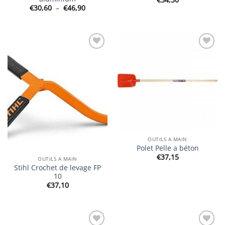
Plage
€
30,60
–
€
46,90
de
prix :
€30,60
à
€46,90
Ajouter
Ajouter
à la
à la
wishlist
wishlist
OUTILS A MAIN
Polet Pelle a béton
€
37,15
OUTILS A MAIN
Stihl Crochet de levage FP
10
€
37,10