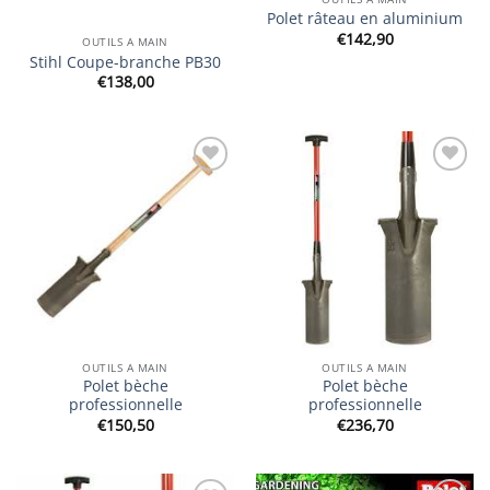
Polet râteau en aluminium
€
142,90
OUTILS A MAIN
Stihl Coupe-branche PB30
€
138,00
Ajouter
Ajouter
à la
à la
wishlist
wishlist
OUTILS A MAIN
OUTILS A MAIN
Polet bèche
Polet bèche
professionnelle
professionnelle
€
150,50
€
236,70