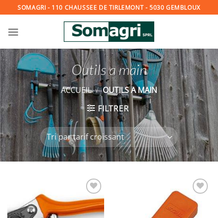
Passer
SOMAGRI - 110 CHAUSSEE DE TIRLEMONT - 5030 GEMBLOUX
au
contenu
Outils a main
ACCUEIL
/
OUTILS A MAIN
FILTRER
Ajouter
Ajouter
à la
à la
wishlist
wishlist