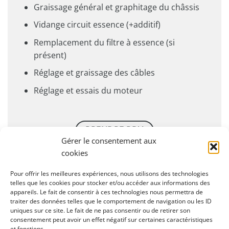
Graissage général et graphitage du châssis
Vidange circuit essence (+additif)
Remplacement du filtre à essence (si
présent)
Réglage et graissage des câbles
Réglage et essais du moteur
PRENDRE RDV
Gérer le consentement aux
cookies
Pour offrir les meilleures expériences, nous utilisons des technologies
SOMAGRI propose également un service d’entretien
telles que les cookies pour stocker et/ou accéder aux informations des
et/ou réparation des tracteurs et motoculteurs,
appareils. Le fait de consentir à ces technologies nous permettra de
traiter des données telles que le comportement de navigation ou les ID
débroussailleuse, taille-haie ou autre matériel de jardin
uniques sur ce site. Le fait de ne pas consentir ou de retirer son
consentement peut avoir un effet négatif sur certaines caractéristiques
et fonctions.