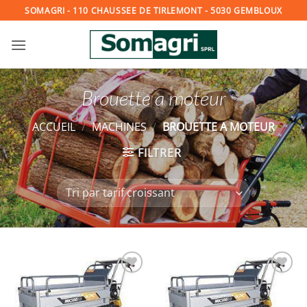
Passer
SOMAGRI - 110 CHAUSSEE DE TIRLEMONT - 5030 GEMBLOUX
au
contenu
Brouette a moteur
ACCUEIL
/
MACHINES
/
BROUETTE A MOTEUR
FILTRER
Ajouter
Ajouter
à la
à la
wishlist
wishlist