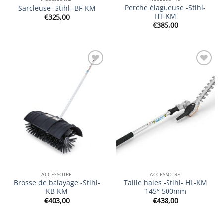
Perche élagueuse -Stihl-
Sarcleuse -Stihl- BF-KM
HT-KM
€
325,00
€
385,00
Ajouter
Ajouter
à la
à la
wishlist
wishlist
ACCESSOIRE
ACCESSOIRE
Brosse de balayage -Stihl-
Taille haies -Stihl- HL-KM
KB-KM
145° 500mm
€
403,00
€
438,00