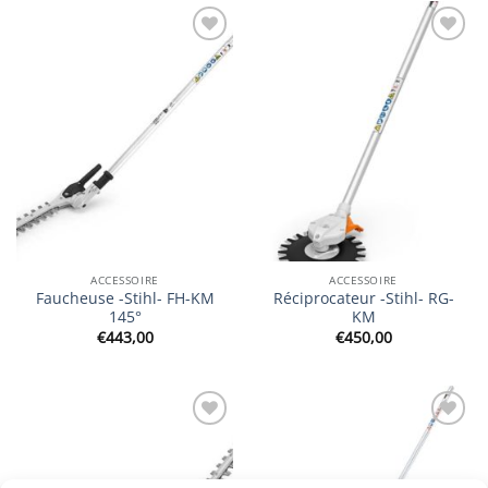
Ajouter
Ajouter
à la
à la
wishlist
wishlist
ACCESSOIRE
ACCESSOIRE
Faucheuse -Stihl- FH-KM
Réciprocateur -Stihl- RG-
145°
KM
€
443,00
€
450,00
Ajouter
Ajouter
à la
à la
wishlist
wishlist