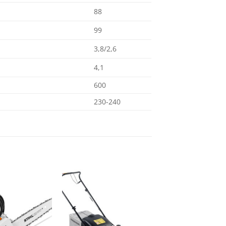
88
99
3,8/2,6
4,1
600
230-240
Ajouter
Ajouter
à la
à la
wishlist
wishlist