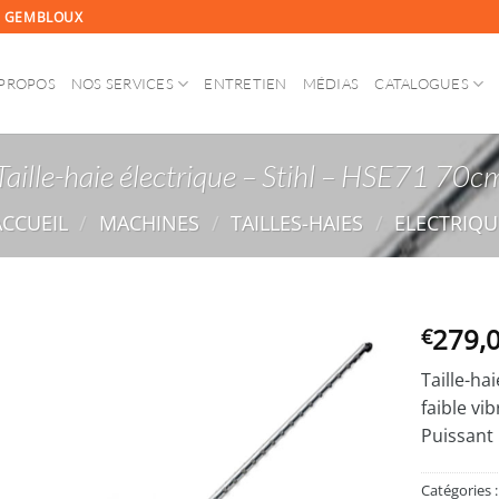
30 GEMBLOUX
 PROPOS
NOS SERVICES
ENTRETIEN
MÉDIAS
CATALOGUES
Taille-haie électrique – Stihl – HSE71 70c
ACCUEIL
/
MACHINES
/
TAILLES-HAIES
/
ELECTRIQU
279,
€
Ajouter
Taille-ha
à la
faible vi
wishlist
Puissant 
Catégories 