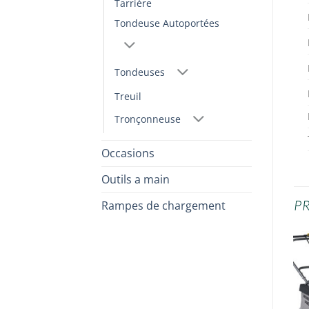
Tarrière
Tondeuse Autoportées
Tondeuses
Treuil
Tronçonneuse
Occasions
Outils a main
P
Rampes de chargement
Ajouter
Ajouter
à la
à la
wishlist
wishlist