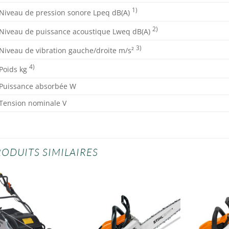
1)
Niveau de pression sonore Lpeq dB(A)
2)
Niveau de puissance acoustique Lweq dB(A)
3)
Niveau de vibration gauche/droite m/s²
4)
Poids kg
Puissance absorbée W
Tension nominale V
RODUITS SIMILAIRES
Ajouter
Ajouter
à la
à la
wishlist
wishlist