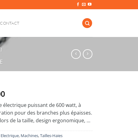
CONTACT
m
E
00
ie électrique puissant de 600 watt, à
bration pour des branches plus épaisses.
lors de la taille, design ergonomique, …
:
Electrique
,
Machines
,
Tailles-Haies