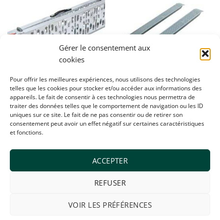
à la
à la
wishlist
wishlist
Gérer le consentement aux
cookies
Pour offrir les meilleures expériences, nous utilisons des technologies
telles que les cookies pour stocker et/ou accéder aux informations des
appareils. Le fait de consentir à ces technologies nous permettra de
RAMPES DE CHARGEMENT
MACHINES
traiter des données telles que le comportement de navigation ou les ID
Rampes Pliante 500kg
Rampes Droites 350kg
uniques sur ce site. Le fait de ne pas consentir ou de retirer son
€
245,00
€
120,00
consentement peut avoir un effet négatif sur certaines caractéristiques
et fonctions.
ACCEPTER
REFUSER
Visa
MasterCard
Bancontact
Maestro
VOIR LES PRÉFÉRENCES
ACCUEIL
A PROPOS
POLITIQUE DE COOKIES (UE)
CONTACT