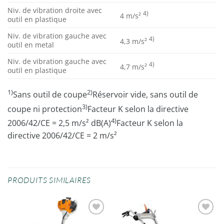
Niv. de vibration droite avec
4)
4 m/s²
outil en plastique
Niv. de vibration gauche avec
4)
4,3 m/s²
outil en metal
Niv. de vibration gauche avec
4)
4,7 m/s²
outil en plastique
1)
2)
Sans outil de coupe
Réservoir vide, sans outil de
3)
coupe ni protection
Facteur K selon la directive
4)
2006/42/CE = 2,5 m/s² dB(A)
Facteur K selon la
directive 2006/42/CE = 2 m/s²
PRODUITS SIMILAIRES
Ajouter
Ajouter