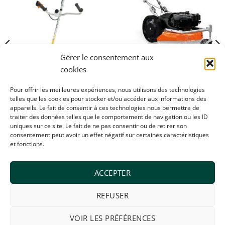
à la
à la
wishlist
wishlist
Gérer le consentement aux
cookies
MACHINES
SP51BS –
Pour offrir les meilleures expériences, nous utilisons des technologies
Débroussailleuse –
telles que les cookies pour stocker et/ou accéder aux informations des
MACHINES
Dormak
appareils. Le fait de consentir à ces technologies nous permettra de
Débroussailleuse
€
1 449,00
traiter des données telles que le comportement de navigation ou les ID
thermique – Stihl – FS261
C-E
uniques sur ce site. Le fait de ne pas consentir ou de retirer son
consentement peut avoir un effet négatif sur certaines caractéristiques
€
979,00
et fonctions.
ACCEPTER
REFUSER
Visa
MasterCard
Bancontact
Maestro
VOIR LES PRÉFÉRENCES