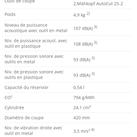
Outil de coupe
2,Mähkopf AutoCut 25-2
2)
Poids
4,9 kg
Niveau de puissance
3)
107 dB(A)
acoustique avec outil en metal
Niv. de puissance acoust. avec
3)
108 dB(A)
outil en plastique
Niv. de pression sonore avec
3)
93 dB(A)
outils en metal
Niv. de pression sonore avec
3)
93 dB(A)
outils en plastique
Capacité du réservoir
0,54 l
CO² ­
794 g/kWh
Cylindrée
24,1 cm³
Diamètre de coupe
420 mm
Niv. de vibration droite avec
4)
3,5 m/s²
outil en metal